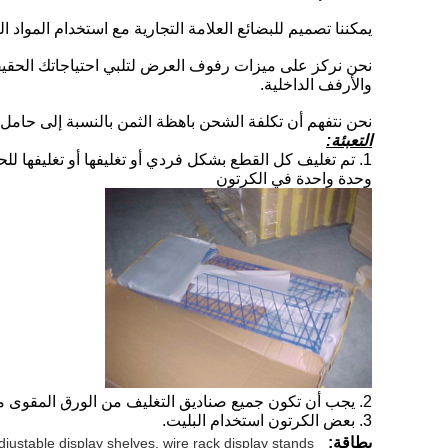
يمكننا تصميم للبضائع العلامة التجارية مع استخدام المواد ا
نحن نركز على ميزات رفوف العرض لتلبي احتياجاتك الحقيقية ،
والأرفف الداخلية.
نحن نتفهم أن تكلفة الشحن باهظة الثمن بالنسبة إلى حامل ا
التعبئة:
1. تم تغليف كل القطع بشكل فردي أو تغليفها أو تغليفها للحماية.
وحدة واحدة في الكرتون
2. يجب أن تكون جميع صناديق التغليف من الورق المقوى مزدوج الجدران.
3. بعض الكرتون استخدام البليت.
بطاقة:
djustable display shelves, wire rack display stands