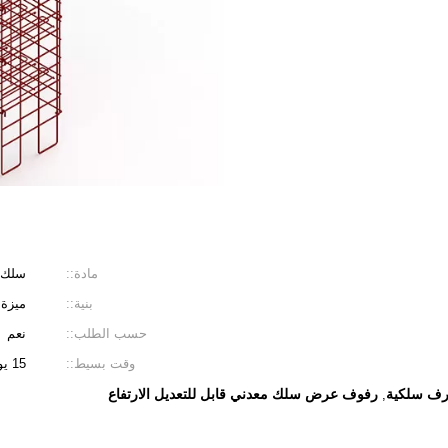
مادة::
سلك 
بنية::
ميزة
حسب الطلب::
نعم
وقت بسيط::
15 يوم
ف سلكية
رفوف عرض سلك معدني قابل للتعديل الارتفاع
,