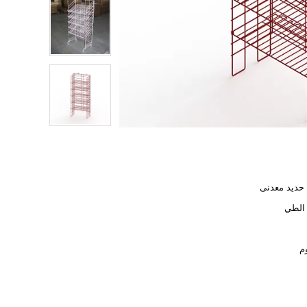
حديد معدنى
 الطي