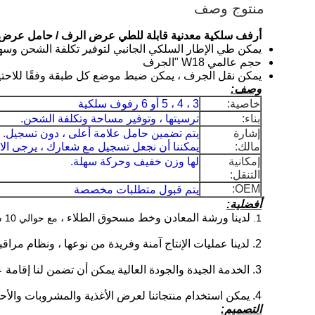
منتوج وصف
أرفف سلكية معدنية قابلة للطي عرض الرف / حامل عرض ا
يمكن طي الإطار السلكي الجانبي لتوفير تكلفة الشحن وسهو
حجم عالمي W18 "الجرف
يمكن نقل الجرف ، يمكن ضبط موضع كل طبقة وفقًا للاحتي
وصف:
خاصية:
3 ، 4 ، 5 أو 6 رفوف سلكية
بناء:
ترسيتها ، وتوفير مساحة وتكلفة الشحن.
إشارة
يتم تضمين حامل علامة أعلى ، دون تسجيل.
مالك:
يمكننا أن نجعل تسجيل مع شعارك ، يرجى الاطلا
إمكانية
لها وزن خفيف وحركة سهلة.
التنقل:
OEM:
يتم قبول متطلبات مخصصة
أفضلية:
لدينا ورشة المعادن وخط مسحوق الطلاء ،
1.
مع حوالي 10 سنوات خبرة تصنيع إنتاج المهنية ، الآلات المتقدمة والعمال ماهرا ، نحن نصر دائماً على جعل أفضل المنتجات ذات الجودة لك.
2. لدينا عمليات الإنتاج آمنة وفريدة من نوعها ، ونظام مراقبة الجودة الصارمة.
3. الخدمة الجيدة والجودة العالية يمكن أن تضمن لنا إقامة علاقة تجارية طويلة الأجل مع العملاء.
4. يمكن استخدام منتجاتنا لعرض الأغذية والمشروبات والأحذية ولعب الأطفال وهلم جرا.
التصميم: