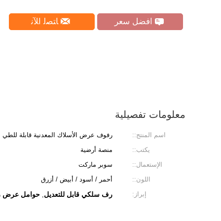
افضل سعر
ﺎﺘﺼﻟ ﺍﻶﻧ
معلومات تفصيلية
اسم المنتج::
رفوف عرض الأسلاك المعدنية قابلة للطي
يكتب::
منصة أرضية
الإستعمال::
سوبر ماركت
اللون::
أحمر / أسود / أبيض / أزرق
إبراز:
رف سلكي قابل للتعديل
حوامل عرض ر
,