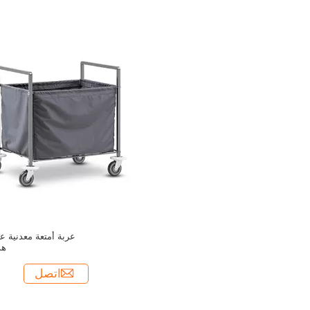
عربة أمتعة معدنية ع
هد
اتصل