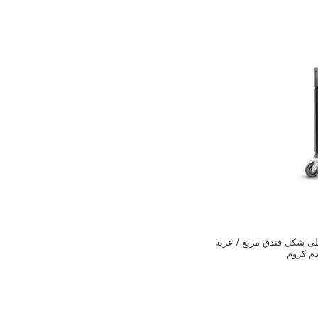
لى شكل فندق مربع / عربة
م كروم