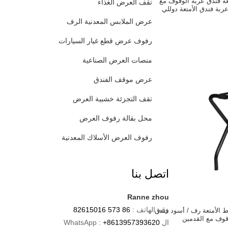
 فندق عربة الوقوف مع
تقف العرض الغذاء
 عربة فندق الأمتعة دوللي
عرض الملابس المعدنية الرف
رفوف عرض قطع غيار السيارات
منصات العرض الصناعية
عرض موقف الفندق
تقف التجزئة خشبية العرض
محل بقالة رفوف العرض
رفوف العرض الأسلاك المعدنية
اتصل بنا
Ranne zhou
رقم الهاتف :
86 573 82615016
ندق نمط الأمتعة رف / أسود فندق
وقوف مع القدمين
ال WhatsApp :
+8613957393620