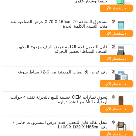
خلفية وشعار علوي
الاستفسار الآن
مسحوق المغلفة 70 X 70 X 165cm عرض الصناعية تقف
متجر النسيج الكلمة الحرة
الاستفسار الآن
قابل للتعديل قدم الكلمة عرض الرف مزدوج الوجهين
السجاد البساط الحصير التجزئة
الاستفسار الآن
رف عرض للأرضيات المعدنية من 6-12 بساط سوينغ
الاستفسار الآن
تسوق نظارات OEM خشبية للبيع بالتجزئة تقف 4 جوانب
أرضيات Mdf مع قاعدة دوارة
الاستفسار الآن
محل بقالة قابل للتعديل قدم عرض المشروبات حامل /
رف L106 X D32 X H85cm
الاستفسار الآن