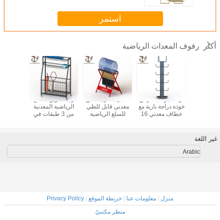
استمر
رفوف المعدات الرياضية
أكثر
ات رياضية
أربعة جوانب عرض
حامل مضرب تنس
رف تخزين للسلع
سجادة
ضارب التنس
خوذة دراجة نارية مع
معدني قابل للطي
الرياضية المعدنية
وأسطوانة
خطاف معدني 16
للسلع الرياضية
من 3 طبقات في
لتخزين مع
تحطم خوذة عرض
حامل تخزين المرآب
الألعاب ال
موقف
قائم على
غير اللغة
Arabic
منزل
|
معلومات عنا
|
خريطة الموقع
|
Privacy Policy
منظر مكتبيّ