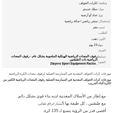
وظيفة::
لكرات الجولف
مواد::
سلك حديدي
نوع::
عداد أو أرضية
إستعمال::
متجر رياضي / صالة رياضية
حسب
نعم
الطلب::
اللون::
ذهب
مهلة
15 يوم
العينة::
رفوف المعدات الرياضية الهيكلية الملحومة بشكل عام ، رفوف المعدات
تسليط
الرياضية ذات الطبقتين
الضوء:
2layers Sport Equipment Racks
,
موزعات كرات الجولف المعدنية في الممارسة العملية لرفوف معدات الكرة الرياضية
موزعات كرات الجولف المعدنية في الممارسة العملية رفوف المعدات الرياضية الكثير من
الكرة أثناء التدريب
مع إطار من الأسلاك المعدنية لديه بناء قوي بشكل دائم.
مع طبقتين ، كل طبقة بها 5
.
مسار انزلاق تلقائي
أقصى قدر من الرؤية يتسع لـ 135 كرة.