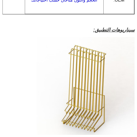
سيناريوهات التطبيق: