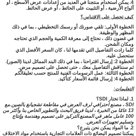
4. يمكن استخدام منتجنا في العديد من إعدادات عرض الأسطح ، أو
ألواح الأرضية ، أو التثبيت على الحائط ، أو عرض الحائط.
كيف تحصل على الاقتباس؟
الخطوة الأولى: تلقي صورتك أو رسمك التخطيطي ، بما في ذلك
المظهر والوظيفة.
في غضون ذلك ، نحتاج إلى معرفة الكمية والحجم الذي تحتاجه
ومكان الشحن.
كلما زادت التفاصيل التي تقدمها لنا ، كان السعر الأفضل الذي
ستحصل عليه.
الخطوة 2: إرسال اقتراحنا ، بما في ذلك البند المماثل لدينا (الصور).
ثم سنناقش التفاصيل معك ، حتى تحصل على تصميم مرضٍ.
الخطوة الثالثة: عمل الرسومات الفنية للمنتج حسب تعليقاتكم
الخطوة 4: إرسال قائمة الأسعار كتأكيد.
التعليمات:
1. لماذا تختار SDI؟
SDI ، مصنع احترافي لرف العرض في مقاطعة تشجيانغ بالصين.مع
13 عامًا من الخبرة ، لدينا فريق البحث والتطوير الخاص بنا وأكثر من
100 عامل ماهر في المصنع.التركيز على تصميم وهندسة وإنتاج
وتسليم تجهيزات العرض.
2. ما المواد يمكن
نحن
يتبرع؟
يمكننا تصميم البضائع ذات العلامات التجارية باستخدام مواد الاختلاف