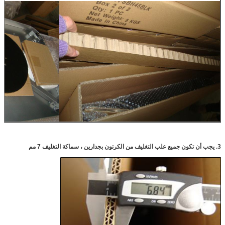
3. يجب أن تكون جميع علب التغليف من الكرتون بجدارين ، سماكة التغليف 7 مم