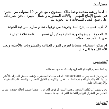
مميزات:
لدينا ورشة معدنية وخط طلاء مسحوق ،
مع حوالي 10 سنوات من الخبرة
1.
في تصنيع الإنتاج المهني ، والآلات المتطورة والعمال المهرة ، نحن نصر دائمًا
على صنع أفضل المنتجات ذات الجودة لك.
2. لدينا عمليات إنتاج آمنة وفريدة من نوعها ، نظام صارم لمراقبة الجودة.
3. الخدمة الجيدة والجودة العالية يمكن أن تضمن لنا إقامة علاقة تجارية
طويلة الأمد مع العملاء.
4. يمكن استخدام منتجاتنا لعرض المواد الغذائية والمشروبات والأحذية ولعب
الأطفال وما إلى ذلك.
التصميم:
يمكننا تصميم البضائع التجارية باستخدام مواد مختلفة.
نحن نركز على ميزات Display Rack لدعم طلبك الحقيقي ، وتشمل بعض الميزات الأكثر
شيوعًا العجلات أو العجلات القابلة للقفل ، والارتفاع القابل للتعديل ، والخطافات المنقولة ،
والأرفف الداخلية.
نحن نتفهم أن تكلفة الشحن باهظة الثمن لرفوف العرض ، عندما نصمم لحالة جديدة ، هناك
الكثير من الطرق لتوفير التكلفة التي قد تجدها مفيدة.
التعبئة: