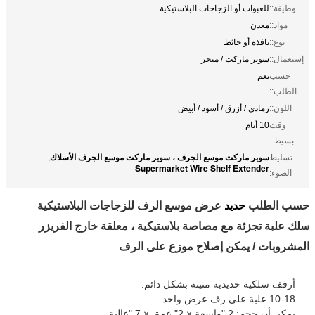
وظيفة::
للعبوات أو الزجاجات البلاستيكية
مواد::
معدن
نوع::
نافذة أو حائط
إستعمال::
سوبر ماركت / متجر
حسب
نعم
الطلب::
اللون::
رمادي / أزرق / أسود / أبيض
وقت
10 أيام
بسيط::
سوبر ماركت موسع الجرف ، سوبر ماركت موسع الجرف الأسلاك
تسليط
,
Supermarket Wire Shelf Extender
الضوء:
حسب الطلب
حديد
عرض موسع الرف للزجاجات البلاستيكية
سلك علبة تجزئة مع مصاصة بلاستيكية ، معلقة خارج الفريزر
المشروبات / يمكن إصلاح موزع على الرف
أرفف سلكية حديدية متينة بشكل دائم.
10-18 علبة على رف عرض واحد.
يمكن أن حجم: 2 "واسعة × 2" عمق × 7 "عالية