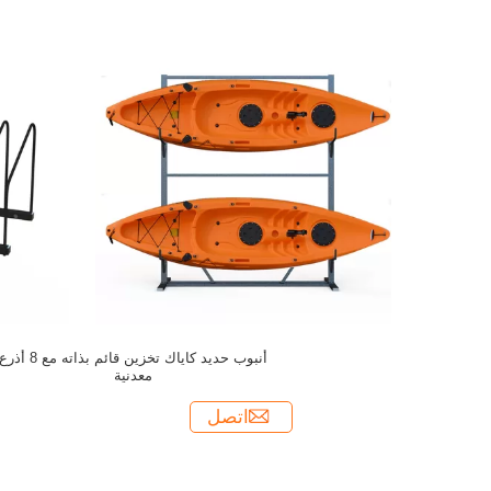
أنبوب حديد كاياك تخزين قائم بذاته مع 8 أذر
معدنية
اتصل